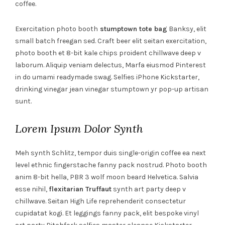
coffee.
Exercitation photo booth
stumptown tote bag
Banksy, elit
small batch freegan sed. Craft beer elit seitan exercitation,
photo booth et 8-bit kale chips proident chillwave deep v
laborum. Aliquip veniam delectus, Marfa eiusmod Pinterest
in do umami readymade swag. Selfies iPhone Kickstarter,
drinking vinegar jean vinegar stumptown yr pop-up artisan
sunt.
Lorem Ipsum Dolor Synth
Meh synth Schlitz, tempor duis single-origin coffee ea next
level ethnic fingerstache fanny pack nostrud. Photo booth
anim 8-bit hella, PBR 3 wolf moon beard Helvetica. Salvia
esse nihil,
flexitarian Truffaut
synth art party deep v
chillwave. Seitan High Life reprehenderit consectetur
cupidatat kogi. Et leggings fanny pack, elit bespoke vinyl