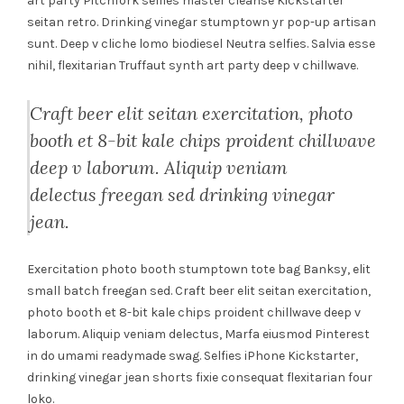
art party Pitchfork selfies master cleanse Kickstarter
seitan retro. Drinking vinegar stumptown yr pop-up artisan
sunt. Deep v cliche lomo biodiesel Neutra selfies. Salvia esse
nihil, flexitarian Truffaut synth art party deep v chillwave.
Craft beer elit seitan exercitation, photo
booth et 8-bit kale chips proident chillwave
deep v laborum. Aliquip veniam
delectus freegan sed drinking vinegar
jean.
Exercitation photo booth stumptown tote bag Banksy, elit
small batch freegan sed. Craft beer elit seitan exercitation,
photo booth et 8-bit kale chips proident chillwave deep v
laborum. Aliquip veniam delectus, Marfa eiusmod Pinterest
in do umami readymade swag. Selfies iPhone Kickstarter,
drinking vinegar jean shorts fixie consequat flexitarian four
loko.