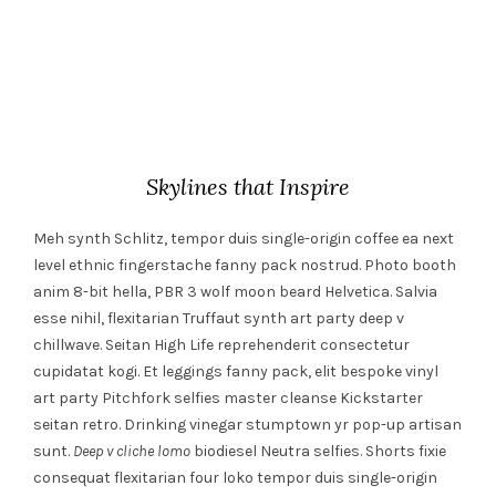
Skylines that Inspire
Meh synth Schlitz, tempor duis single-origin coffee ea next
level ethnic fingerstache fanny pack nostrud. Photo booth
anim 8-bit hella, PBR 3 wolf moon beard Helvetica. Salvia
esse nihil, flexitarian Truffaut synth art party deep v
chillwave. Seitan High Life reprehenderit consectetur
cupidatat kogi. Et leggings fanny pack, elit bespoke vinyl
art party Pitchfork selfies master cleanse Kickstarter
seitan retro. Drinking vinegar stumptown yr pop-up artisan
sunt.
Deep v cliche lomo
biodiesel Neutra selfies. Shorts fixie
consequat flexitarian four loko tempor duis single-origin