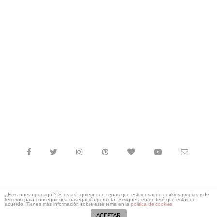
© 2012 - 2021
Laücreativa
. Todos los derechos reservados. |
¿Eres nuevo por aquí? Si es así, quiero que sepas que estoy usando cookies propias y de
terceros para conseguir una navegación perfecta. Si sigues, entenderé que estás de
Política de Cookies
|
Política de Privacidad
|
acuerdo. Tienes más información sobre este tema en la
política de cookies
ACEPTAR