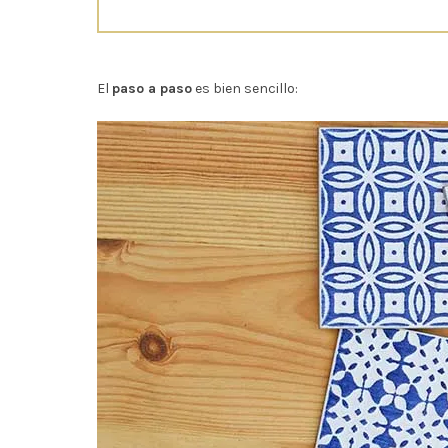
El
paso a paso
es bien sencillo: