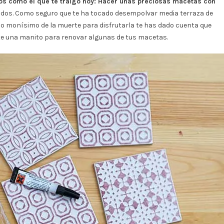
gos como el que te traigo hoy: Hacer unas preciosas macetas con
dos. Como seguro que te ha tocado desempolvar media terraza de
do monísimo de la muerte para disfrutarla te has dado cuenta que
e una manito para renovar algunas de tus macetas.