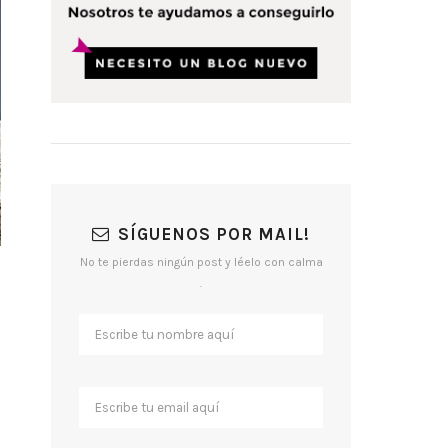
SÍGUENOS POR MAIL!
No te pierdas ningún post y léelo con calma
.