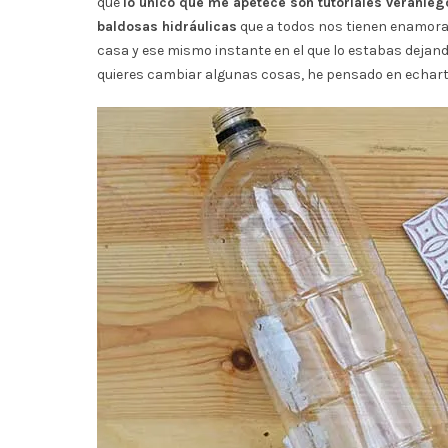
que
lo único que me apetece son tutoriales veranie
baldosas hidráulicas
que a todos nos tienen enamora
casa y ese mismo instante en el que lo estabas dejan
quieres cambiar algunas cosas, he pensado en echart