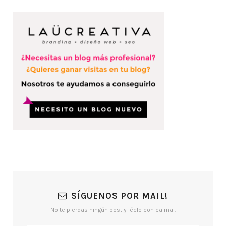
SÍGUENOS POR MAIL!
No te pierdas ningún post y léelo con calma .