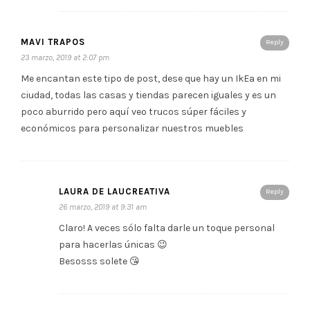
MAVI TRAPOS
Reply
23 marzo, 2019 at 2:07 pm
Me encantan este tipo de post, dese que hay un IkEa en mi
ciudad, todas las casas y tiendas parecen iguales y es un
poco aburrido pero aquí veo trucos súper fáciles y
económicos para personalizar nuestros muebles
LAURA DE LAUCREATIVA
Reply
26 marzo, 2019 at 9:31 am
Claro! A veces sólo falta darle un toque personal
para hacerlas únicas 😉
Besosss solete 😘