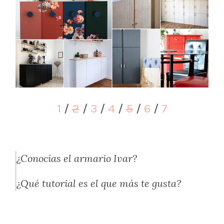
1
/
2
/
3
/
4
/
5
/
6
/
7
¿Conocías el armario Ivar?
¿Qué tutorial es el que más te gusta?