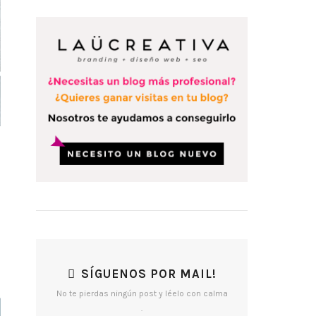
SÍGUENOS POR MAIL!
No te pierdas ningún post y léelo con calma
.