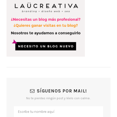
SÍGUENOS POR MAIL!
No te pierdas ningún post y léelo con calma .