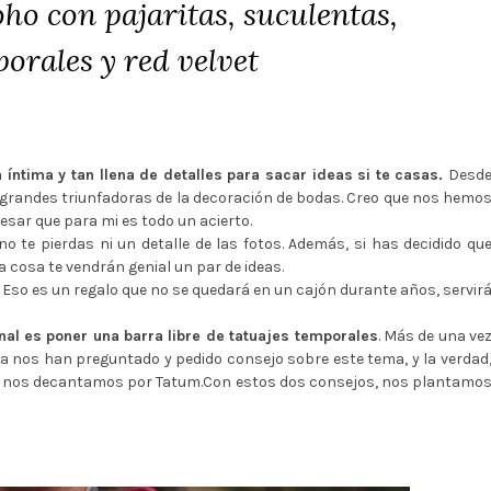
o con pajaritas, suculentas,
orales y red velvet
 íntima y tan llena de detalles para sacar ideas si te casas.
Desd
 grandes triunfadoras de la decoración de bodas. Creo que nos hemo
sar que para mi es todo un acierto.
 no te pierdas ni un detalle de las fotos. Además, si has decidido qu
a cosa te vendrán genial un par de ideas.
 Eso es un regalo que no se quedará en un cajón durante años, servir
inal es poner una barra libre de tatuajes temporales
. Más de una ve
da nos han preguntado y pedido consejo sobre este tema, y la verdad
tros nos decantamos por Tatum.Con estos dos consejos, nos plantamo