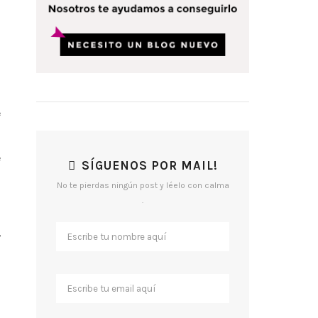
e
s
e
SÍGUENOS POR MAIL!
No te pierdas ningún post y léelo con calma
á
.
z
,
s