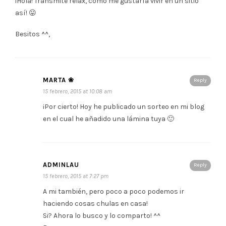
¡Hola! Transmite relax, como me gustaría vivir en un sitio
así! 😛
Besitos ^^,
MARTA ❀
Reply
15 febrero, 2015 at 10:08 am
¡Por cierto! Hoy he publicado un sorteo en mi blog
en el cual he añadido una lámina tuya 🙂
ADMINLAU
Reply
15 febrero, 2015 at 7:27 pm
A mi también, pero poco a poco podemos ir
haciendo cosas chulas en casa!
Si? Ahora lo busco y lo comparto! ^^