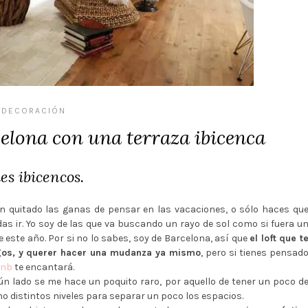
DECORACIÓN
elona con una terraza ibicenca
es ibicencos.
 han quitado las ganas de pensar en las vacaciones, o sólo haces qu
as ir. Yo soy de las que va buscando un rayo de sol como si fuera u
 este año. Por si no lo sabes, soy de Barcelona, así que
el loft que t
gos, y querer hacer una mudanza ya mismo
, pero si tienes pensad
bnb
te encantará.
ún lado se me hace un poquito raro, por aquello de tener un poco d
ho distintos niveles para separar un poco los espacios.