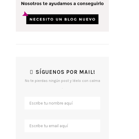
a
o
n
o
SÍGUENOS POR MAIL!
No te pierdas ningún post y léelo con calma
.