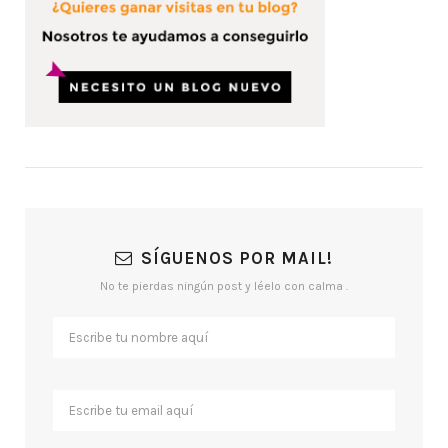
SÍGUENOS POR MAIL!
No te pierdas ningún post y léelo con calma .