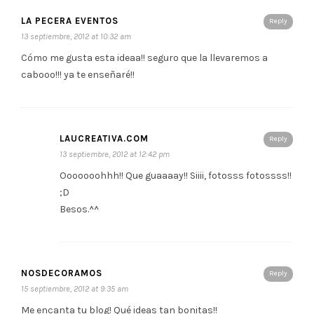
LA PECERA EVENTOS
Reply
13 septiembre, 2012 at 10:32 am
Cómo me gusta esta ideaa!! seguro que la llevaremos a
cabooo!!! ya te enseñaré!!
LAUCREATIVA.COM
Reply
13 septiembre, 2012 at 12:42 pm
Ooooooohhh!! Que guaaaay!! Siiii, fotosss fotossss!!
;D
Besos.^^
NOSDECORAMOS
Reply
15 septiembre, 2012 at 9:35 am
Me encanta tu blog! Qué ideas tan bonitas!!