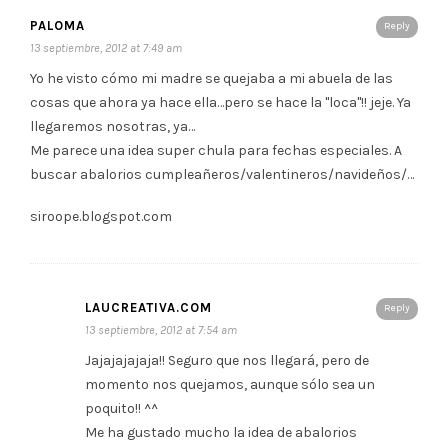
PALOMA
Reply
13 septiembre, 2012 at 7:49 am
Yo he visto cómo mi madre se quejaba a mi abuela de las
cosas que ahora ya hace ella…pero se hace la "loca"!! jeje. Ya
llegaremos nosotras, ya…
Me parece una idea super chula para fechas especiales. A
buscar abalorios cumpleañeros/valentineros/navideños/…
siroope.blogspot.com
LAUCREATIVA.COM
Reply
13 septiembre, 2012 at 7:54 am
Jajajajajaja!! Seguro que nos llegará, pero de
momento nos quejamos, aunque sólo sea un
poquito!! ^^
Me ha gustado mucho la idea de abalorios