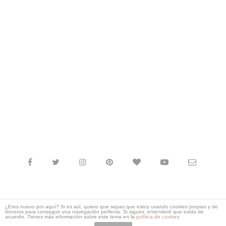
© 2012 - 2021
Laücreativa
. Todos los derechos reservados. |
¿Eres nuevo por aquí? Si es así, quiero que sepas que estoy usando cookies propias y de
terceros para conseguir una navegación perfecta. Si sigues, entenderé que estás de
Política de Cookies
|
Política de Privacidad
|
acuerdo. Tienes más información sobre este tema en la
política de cookies