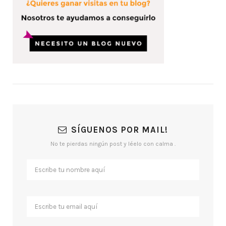
SÍGUENOS POR MAIL!
No te pierdas ningún post y léelo con calma .