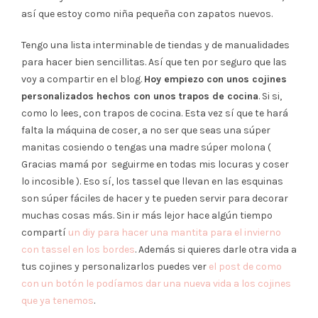
así que estoy como niña pequeña con zapatos nuevos.
Tengo una lista interminable de tiendas y de manualidades
para hacer bien sencillitas. Así que ten por seguro que las
voy a compartir en el blog.
Hoy empiezo con unos cojines
personalizados hechos con unos trapos de cocina
. Si si,
como lo lees, con trapos de cocina. Esta vez sí que te hará
falta la máquina de coser, a no ser que seas una súper
manitas cosiendo o tengas una madre súper molona (
Gracias mamá por seguirme en todas mis locuras y coser
lo incosible ). Eso sí, los tassel que llevan en las esquinas
son súper fáciles de hacer y te pueden servir para decorar
muchas cosas más. Sin ir más lejor hace algún tiempo
compartí
un diy para hacer una mantita para el invierno
con tassel en los bordes
. Además si quieres darle otra vida a
tus cojines y personalizarlos puedes ver
el post de como
con un botón le podíamos dar una nueva vida a los cojines
que ya tenemos
.