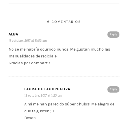
6 COMENTARIOS
ALBA
Reply
11 octubre, 2017 at 11:52 am
No se me habría ocurrido nunca. Me gustan mucho las
manualidades de reciclaje
Gracias por compartir
LAURA DE LAUCREATIVA
Reply
12 octubre, 2017 at 1:23 pm
A mi me han parecido súper chulos! Me alegro de
que te gusten ;D
Besos