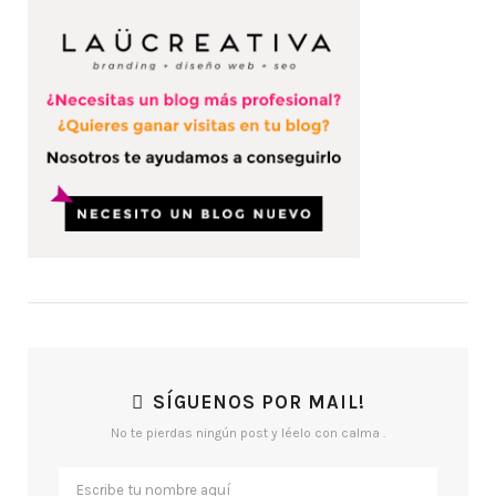
SÍGUENOS POR MAIL!
No te pierdas ningún post y léelo con calma .