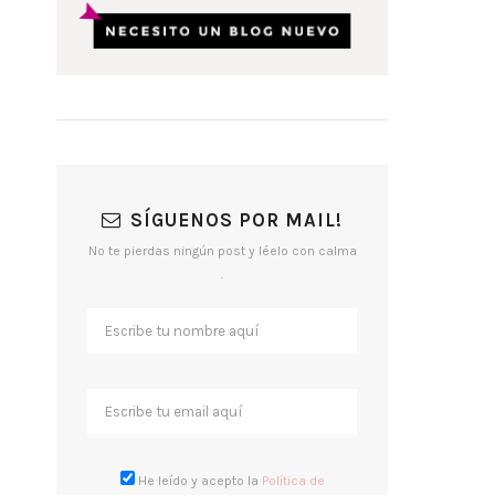
SÍGUENOS POR MAIL!
No te pierdas ningún post y léelo con calma
.
He leído y acepto la
Política de