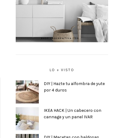
LO + VISTO
DIY | Hazte tu alfombra de yute
por 4 duros
IKEA HACK | Un cabecero con
cannage y un panel IVAR
DIY | Macetas con baldosas