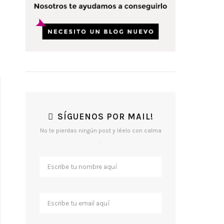
SÍGUENOS POR MAIL!
No te pierdas ningún post y léelo con calma
.