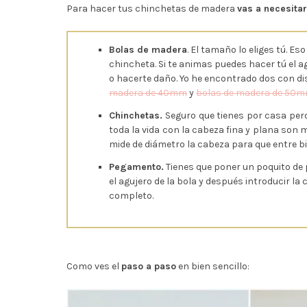
Para hacer tus chinchetas de madera
vas a necesitar
Bolas de madera
. El tamaño lo eliges tú. E
chincheta. Si te animas puedes hacer tú el 
o hacerte daño. Yo he encontrado dos con di
madera de 40mm
y
bolas de madera de 50
Chinchetas.
Seguro que tienes por casa per
toda la vida con la cabeza fina y plana son m
mide de diámetro la cabeza para que entre bi
Pegamento.
Tienes que poner un poquito de 
el agujero de la bola y después introducir l
completo.
Como ves el
paso a paso
en bien sencillo: