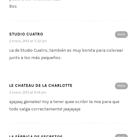
Bss
STUDIO CUATRO
Reply
2 enero, 2013 at 11:22 am
La de Studio Cuatro, también es muy bonita para colorear
junto a los más pequeños.
LE CHATEAU DE LA CHARLOTTE
Reply
2 enero, 2013 at 9:24 pm
ajajaaj geniales! Voy a tener quee scribir la mia para que
todo salga correctamente! jaajajaja
LA FÁBRICA DE SECRETOS
Reply