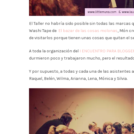
El Taller no habría sido posible sin todas las marcas
Washi Tape de
El bazar de las cosas molonas
, Món cr
de visitarlos porque tienen unas cosas que quitan el s
A toda la organización del
I ENCUENTRO PARA BLOGGER
durmieron poco y trabajaron mucho, pero el resultado v
Y por supuesto, a todas y cada una de las asistentes al T
Raquel, Belén, Wilma, Arianna, Lena, Mónica y Silvia.