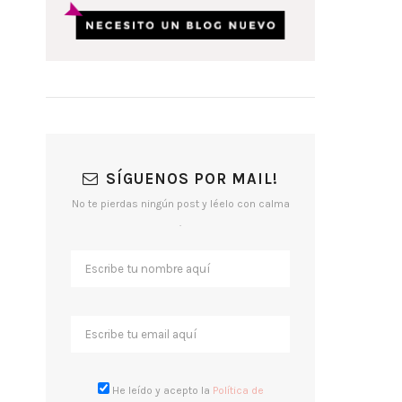
SÍGUENOS POR MAIL!
No te pierdas ningún post y léelo con calma
.
He leído y acepto la
Política de