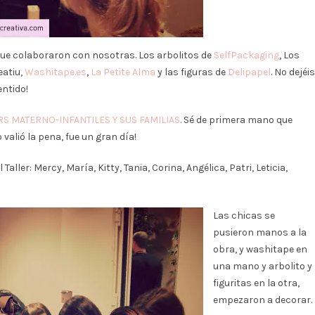
 que colaboraron con nosotras. Los arbolitos de
SelfPackaging
, Los
eatiu,
Washitape.es
,
La Petite Alma
y las figuras de
Delipapel
. No dejéis
entido!
S MATERNO-INFANTILES Y SUS FAMILIAS
. Sé de primera mano que
alió la pena, fue un gran día!
aller: Mercy, María, Kitty, Tania, Corina, Angélica, Patri, Leticia,
Las chicas se
pusieron manos a la
obra, y washitape en
una mano y arbolito y
figuritas en la otra,
empezaron a decorar.