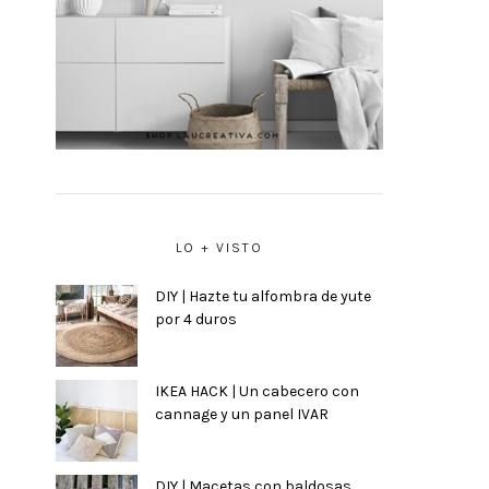
LO + VISTO
DIY | Hazte tu alfombra de yute
por 4 duros
IKEA HACK | Un cabecero con
cannage y un panel IVAR
DIY | Macetas con baldosas