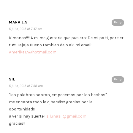
MARA.L.S
Reply
5 julio, 2013 at 7:47 am
K monas!!!! A mi me gustaria que pusiera: De mi pa ti, por ser
tu!!!! Jajaja Bueno tambien dejo aki mi email:
Amerika17@hotmail.com
SIL
Reply
5 julio, 2013 at 7:58 am
"las palabras sobran, empecemos por los hechos"
me encanta todo lo q hacéis!! gracias por la
oportunidad!!
a ver si hay suerte!!
silunasil@gmail.com
gracias!!