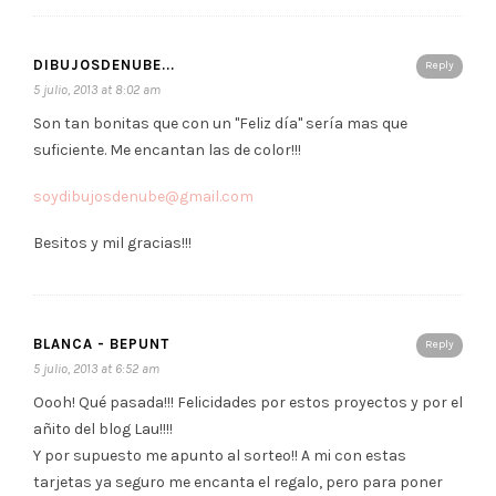
DIBUJOSDENUBE...
Reply
5 julio, 2013 at 8:02 am
Son tan bonitas que con un "Feliz día" sería mas que
suficiente. Me encantan las de color!!!
soydibujosdenube@gmail.com
Besitos y mil gracias!!!
BLANCA - BEPUNT
Reply
5 julio, 2013 at 6:52 am
Oooh! Qué pasada!!! Felicidades por estos proyectos y por el
añito del blog Lau!!!!
Y por supuesto me apunto al sorteo!! A mi con estas
tarjetas ya seguro me encanta el regalo, pero para poner