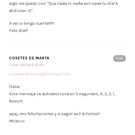
algo me quedo con: "Que nada ni nadie estropee tu día! A
disfrutar :D"
A ver si tengo suerte!!!!!!
Feliz día!!!
COSETES DE MARTA
Reply
5 julio, 2013 at 8:52 am
cosetesdemarta@hotmail.com
frase:
Este mensaje se autodestruirá en 5 segundos, 4, 3, 2, 1,
Booom
jajaj, mis felicitaciones y a seguir así! Artistas!!
MUaccc