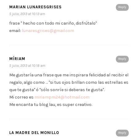
MARIAN LUNARESGRISES
Reply
5 julio, 2013 at 10:13 am
frase " hecho con todo mi cariño, disfrútalo"
email:
lunaresgrises@gmail.com
MÍRIAM
Reply
5 julio, 2013 at 10:18 am
Me gustaría una frase que me inspirara felicidad al recibir el
regalo, algo como … "si tus ojos brillan como las estrellas es
que te gusta" ó "sólo sonríe si deberas te gusta".
Mi correo es
miriampm24@hotmail.com
Me encanta tu blog lau, es super creativo.
LA MADRE DEL MONILLO
Reply