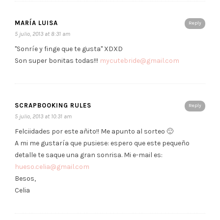
MARÍA LUISA
Reply
5 julio, 2013 at 8:31 am
"Sonríe y finge que te gusta" XDXD
Son super bonitas todas!!!
mycutebride@gmail.com
SCRAPBOOKING RULES
Reply
5 julio, 2013 at 10:31 am
Felciidades por este añito!! Me apunto al sorteo 🙂
A mi me gustaría que pusiese: espero que este pequeño
detalle te saque una gran sonrisa. Mi e-mail es:
hueso.celia@gmail.com
Besos,
Celia