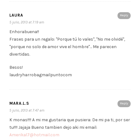
LAURA
Reply
5 julio, 2013 at 7:19 am
Enhorabuena!!
Frases para un regalo: "Porque tú lo vales", "No me olvidé",
"porque no solo de amor vive el hombre"… Me parecen
divertidas.
Besos!
laudryharrobagmailpuntocom
MARA.L.S
Reply
5 julio, 2013 at 7:47 am
K monas!!!! A mi me gustaria que pusiera: De mi pa ti, por ser
tu!!!! Jajaja Bueno tambien dejo aki mi email:
Amerika17@hotmail.com