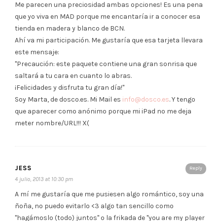
Me parecen una preciosidad ambas opciones! Es una pena
que yo viva en MAD porque me encantaría ir a conocer esa
tienda en madera y blanco de BCN.
Ahí va mi participación. Me gustaría que esa tarjeta llevara
este mensaje:
"Precaución: este paquete contiene una gran sonrisa que
saltará a tu cara en cuanto lo abras.
¡Felicidades y disfruta tu gran día!"
Soy Marta, de dosco.es. Mi Mail es
info@dosco.es
. Y tengo
que aparecer como anónimo porque mi iPad no me deja
meter nombre/URL!!! X(
JESS
Reply
4 julio, 2013 at 10:30 pm
A mí me gustaría que me pusiesen algo romántico, soy una
ñoña, no puedo evitarlo <3 algo tan sencillo como
"hagámoslo (todo) juntos" o la frikada de "you are my player