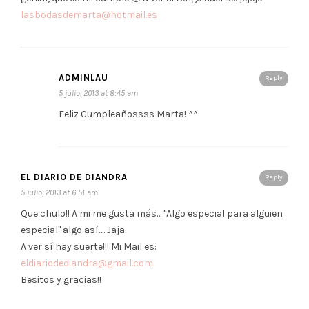
lasbodasdemarta@hotmail.es
ADMINLAU
Reply
5 julio, 2013 at 8:45 am
Feliz Cumpleañossss Marta! ^^
EL DIARIO DE DIANDRA
Reply
5 julio, 2013 at 6:51 am
Que chulo!! A mi me gusta más… "Algo especial para alguien
especial" algo así…. Jaja
A ver sí hay suerte!!! Mi Mail es:
eldiariodediandra@gmail.com
.
Besitos y gracias!!