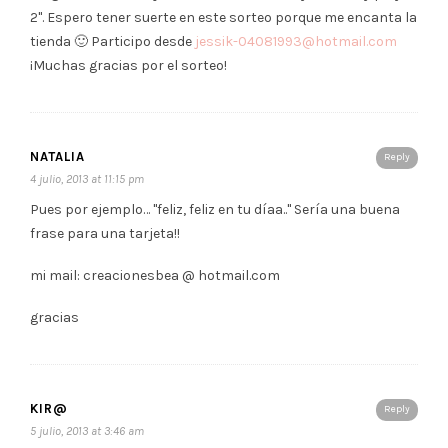
2". Espero tener suerte en este sorteo porque me encanta la
tienda 🙂 Participo desde
jessik-04081993@hotmail.com
¡Muchas gracias por el sorteo!
NATALIA
Reply
4 julio, 2013 at 11:15 pm
Pues por ejemplo… "feliz, feliz en tu díaa.." Sería una buena
frase para una tarjeta!!
mi mail: creacionesbea @ hotmail.com
gracias
KIR@
Reply
5 julio, 2013 at 3:46 am