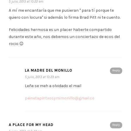
5 julio, 2013 at 10:22 am
A mí me encantaría que me pusieran " para tí porque te
quiero con locura" si además lo firma Brad Pitt ni te cuento.
Felicidades hermosa es un placer haberte compartido
durante este año, nos debemos un conciertazo de ecos del
rocio 😉
LA MADRE DEL MONILLO
Reply
5 julio, 2013 at 10:23 am
Leñe se meh a olvidado el mail
peinetapintxosymimonillo@gmail.co
A PLACE FOR MY HEAD
Reply