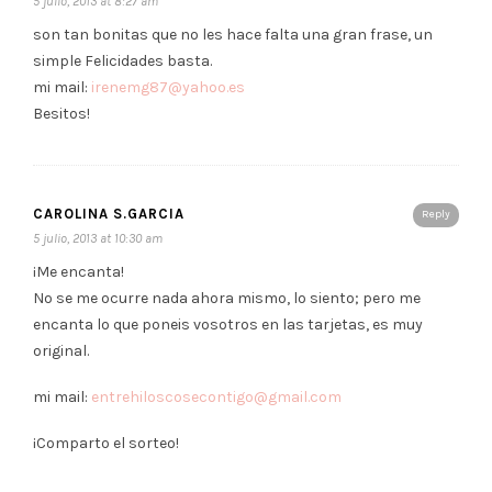
5 julio, 2013 at 8:27 am
son tan bonitas que no les hace falta una gran frase, un
simple Felicidades basta.
mi mail:
irenemg87@yahoo.es
Besitos!
CAROLINA S.GARCIA
Reply
5 julio, 2013 at 10:30 am
¡Me encanta!
No se me ocurre nada ahora mismo, lo siento; pero me
encanta lo que poneis vosotros en las tarjetas, es muy
original.
mi mail:
entrehiloscosecontigo@gmail.com
¡Comparto el sorteo!