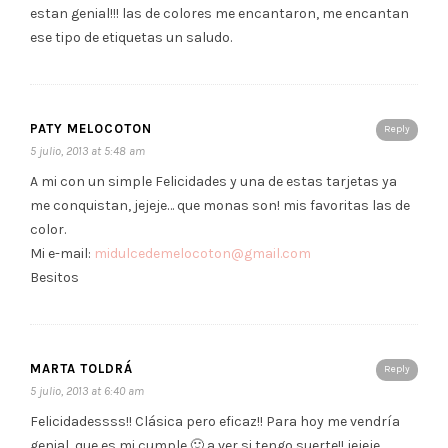
estan genial!!! las de colores me encantaron, me encantan
ese tipo de etiquetas un saludo.
PATY MELOCOTON
Reply
5 julio, 2013 at 5:48 am
A mi con un simple Felicidades y una de estas tarjetas ya
me conquistan, jejeje… que monas son! mis favoritas las de
color.
Mi e-mail:
midulcedemelocoton@gmail.com
Besitos
MARTA TOLDRÁ
Reply
5 julio, 2013 at 6:40 am
Felicidadessss!! Clásica pero eficaz!! Para hoy me vendría
genial, que es mi cumple 🙂 a ver si tengo suerte!! jejeje