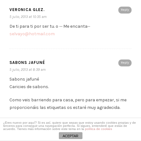
VERONICA GLEZ.
Reply
5 julio, 2013 at 10:35 am
De ti para ti por ser tu. o ····· Me encanta····
selvayo@hotmail.com
SABONS JAFUNÉ
Reply
5 julio, 2013 at 8:39 am
Sabons jafuné
Caricies de sabons.
Como veis barriendo para casa, pero para empezar, si me
proporcionáis las etiquetas os estaré muy agradecida.
¿Eres nuevo por aquí? Si es así, quiero que sepas que estoy usando cookies propias y de
terceros para conseguir una navegación perfecta. Si sigues, entenderé que estás de
acuerdo. Tienes más información sobre este tema en la
política de cookies
ADMINLAU
ACEPTAR
Reply