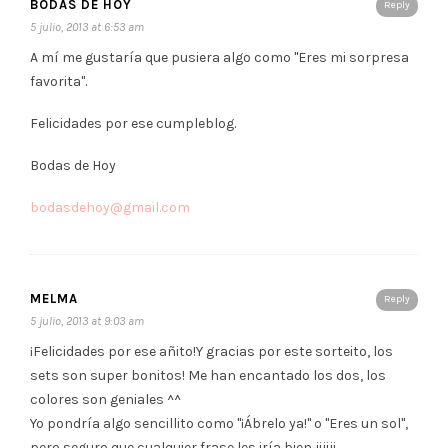
BODAS DE HOY
Reply
5 julio, 2013 at 6:53 am
A mí me gustaría que pusiera algo como "Eres mi sorpresa
favorita".
Felicidades por ese cumpleblog.
Bodas de Hoy
bodasdehoy@gmail.com
MELMA
Reply
5 julio, 2013 at 9:03 am
¡Felicidades por ese añito!Y gracias por este sorteito, los
sets son super bonitos! Me han encantado los dos, los
colores son geniales ^^
Yo pondría algo sencillito como "¡Ábrelo ya!" o "Eres un sol",
pero seguro que cualquier frase les iría bien jijiji