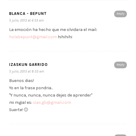
BLANCA - BEPUNT
Reply
5 julio, 2013 at 6:53 am
La emoción ha hecho que me olvidara el mail:
holabepunt@gmail.com
hihihihi
IZASKUN GARRIDO
Reply
5 julio, 2013 at 8:53 am
Buenos dias!
Yo en la frase pondria..
"Y nunca, nunca, nunca dejes de aprender"
mi mgial es:
izas.gb@gmail.com
Suerte! 🙂