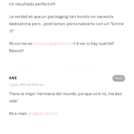
Un resultado perfecto!!!!
La verdad es que un packaging tan bonito no necesita
dedicatoria pero… podríamos personalizarlo con un "Sonrie
:D"
Mi correo es
cris.jnez@gmail.com
!! A ver si hay suerte!!!
Besos!!!
ANE
Reply
5 julio, 2013 at 10:07 am
"Para la mejor hermana del mundo, porque solo tú, me das
vida"
Mi e-mail:
ana@4vr2.com