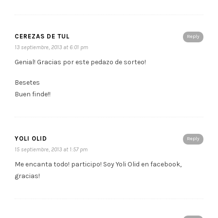
CEREZAS DE TUL
Reply
13 septiembre, 2013 at 6:01 pm
Genial! Gracias por este pedazo de sorteo!
Besetes
Buen finde!!
YOLI OLID
Reply
15 septiembre, 2013 at 1:57 pm
Me encanta todo! participo! Soy Yoli Olid en facebook,
gracias!