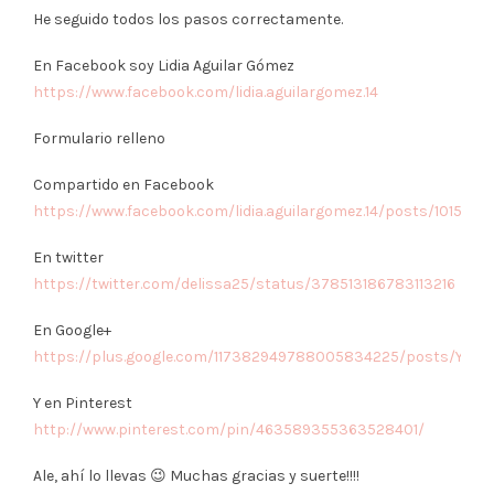
He seguido todos los pasos correctamente.
En Facebook soy Lidia Aguilar Gómez
https://www.facebook.com/lidia.aguilargomez.14
Formulario relleno
Compartido en Facebook
https://www.facebook.com/lidia.aguilargomez.14/posts/1015170
En twitter
https://twitter.com/delissa25/status/378513186783113216
En Google+
https://plus.google.com/117382949788005834225/posts/YGK
Y en Pinterest
http://www.pinterest.com/pin/463589355363528401/
Ale, ahí lo llevas 😉 Muchas gracias y suerte!!!!