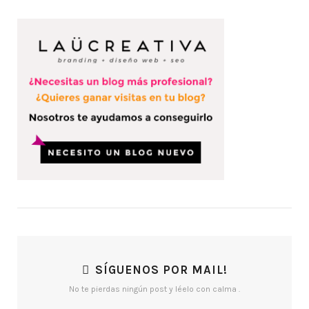
SÍGUENOS POR MAIL!
No te pierdas ningún post y léelo con calma .