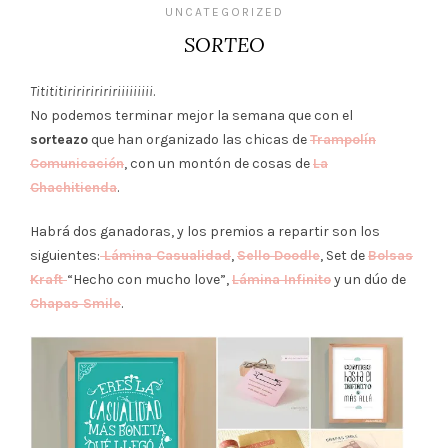
UNCATEGORIZED
SORTEO
Titititiririririririiiiiiiii
.
No podemos terminar mejor la semana que con el
sorteazo
que han organizado las chicas de
Trampolín
Comunicación
, con un montón de cosas de
La
Chachitienda
.
Habrá dos ganadoras, y los premios a repartir son los
siguientes:
Lámina Casualidad
,
Sello Doodle
, Set de
Bolsas
Kraft
“Hecho con mucho love”,
Lámina Infinito
y un dúo de
Chapas Smile
.