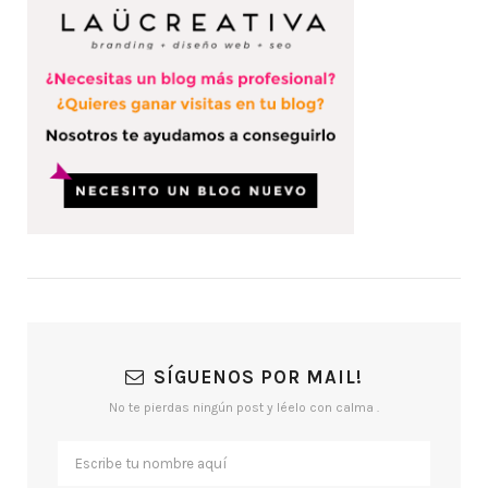
SÍGUENOS POR MAIL!
No te pierdas ningún post y léelo con calma .