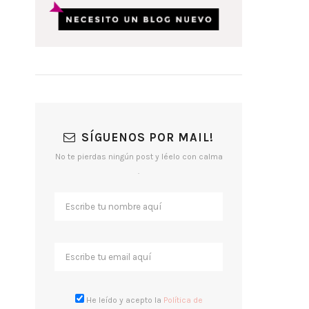
SÍGUENOS POR MAIL!
No te pierdas ningún post y léelo con calma
.
He leído y acepto la
Política de