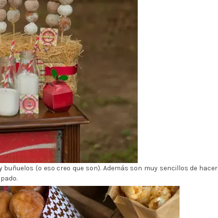
 buñuelos (o eso creo que son). Además son muy sencillos de hacer
mpado.