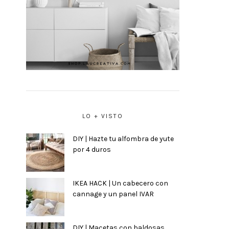
LO + VISTO
DIY | Hazte tu alfombra de yute
por 4 duros
IKEA HACK | Un cabecero con
cannage y un panel IVAR
s
DIY | Macetas con baldosas