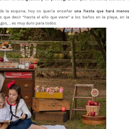
 de la esquina, hoy os quería enseñar
una fiesta que hará meno
que decir “hasta el año que viene” a los baños en la playa, en l
igos, … es muy duro para todos.