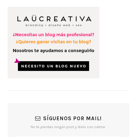
SÍGUENOS POR MAIL!
No te pierdas ningún post y léelo con calma .