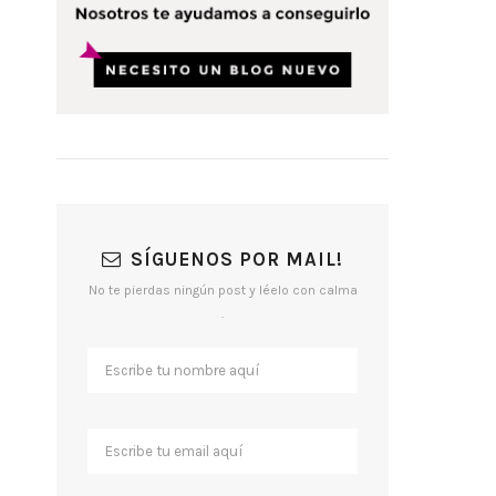
SÍGUENOS POR MAIL!
No te pierdas ningún post y léelo con calma
.