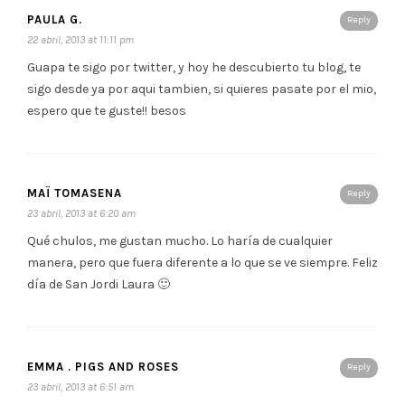
PAULA G.
Reply
22 abril, 2013 at 11:11 pm
Guapa te sigo por twitter, y hoy he descubierto tu blog, te
sigo desde ya por aqui tambien, si quieres pasate por el mio,
espero que te guste!! besos
MAÏ TOMASENA
Reply
23 abril, 2013 at 6:20 am
Qué chulos, me gustan mucho. Lo haría de cualquier
manera, pero que fuera diferente a lo que se ve siempre. Feliz
día de San Jordi Laura 🙂
EMMA . PIGS AND ROSES
Reply
23 abril, 2013 at 6:51 am