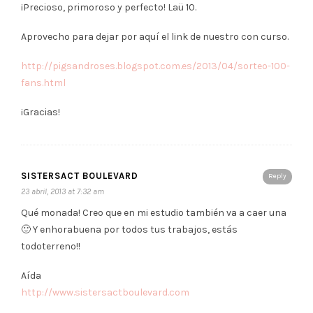
¡Precioso, primoroso y perfecto! Laü 10.
Aprovecho para dejar por aquí el link de nuestro con curso.
http://pigsandroses.blogspot.com.es/2013/04/sorteo-100-
fans.html
¡Gracias!
SISTERSACT BOULEVARD
Reply
23 abril, 2013 at 7:32 am
Qué monada! Creo que en mi estudio también va a caer una
🙂 Y enhorabuena por todos tus trabajos, estás
todoterreno!!
Aída
http://www.sistersactboulevard.com