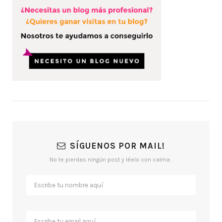
SÍGUENOS POR MAIL!
No te pierdas ningún post y léelo con calma .