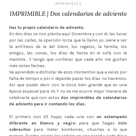
IMPRIMIBLES
IMPRIMIBLE | Dos calendarios de adviento
Haz tu propio calendario de adviento.
En dos días se nos planta aquí Diciembre y con él, las luces
por las calles, la operción lorza que le llamo yo, viene a ser
la antítesis de la del bikini, los regalos, la familia, los
amigos, las cenas, los días de fiesta en el sofá con la
mantita… Y tengo que confesar que cada año me gustan
más estas fechas.
He aprendido a disfrutar de esos momentos que a veces por
falta de tiempo o por ir dejando pasar los días no hacemos.
Así que puedo decir con la boca bien grande que es una
época especial para mi. Y no se me ocurre mejor manera de
celebrarla que con estos
dos imprimibles de calendarios
de adviento para ir contando los días.
El primero son 25 hojas cada una con
un estampado
diferente en blanco y negro
para que hagas
mini
sobrecitos
para meter bombones, chuches o lo que
quieras. Puedes colgar los sobres en una pared y cada día ir