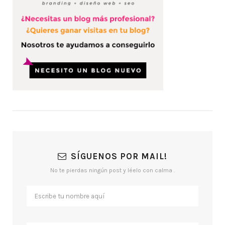
SÍGUENOS POR MAIL!
No te pierdas ningún post y léelo con calma .